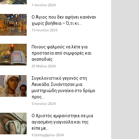
1 Ιουνίου 2024
Ο Άγιος που δεν αφήνει κανέναν
χωρίς βοήθεια – Ό,τι κι...
15 Ιουνίου 2025
Ποιους ψαλμούς να λέτε για
προστασία από συμφορές και
αναποδιές
29 Μαΐου 2024
Συγκλονιστικό γεγονός στη
Λευκάδα: Συνάντησαν μια
μυστηριώδη γυναίκα στο δρόμο
προς...
5 Ιουνίου 2024
Ο Χριστός εμφανίστηκε σε μια
αγιασμένη γιαγιούλα και της
είπε με...
6 Σεπτεμβρίου 2024