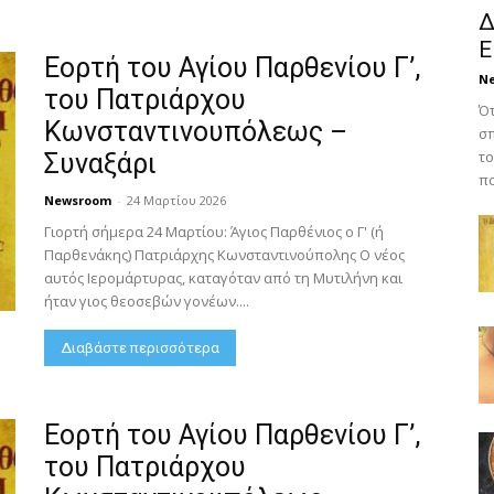
Δ
Ε
Εορτή του Αγίου Παρθενίου Γ’,
N
του Πατριάρχου
Ότ
Κωνσταντινουπόλεως –
σπ
το
Συναξάρι
πο
Newsroom
-
24 Μαρτίου 2026
Γιορτή σήμερα 24 Μαρτίου: Άγιος Παρθένιος ο Γ' (ή
Παρθενάκης) Πατριάρχης Κωνσταντινούπολης Ο νέος
αυτός Ιερομάρτυρας, καταγόταν από τη Μυτιλήνη και
ήταν γιος θεοσεβών γονέων....
Διαβάστε περισσότερα
Εορτή του Αγίου Παρθενίου Γ’,
του Πατριάρχου