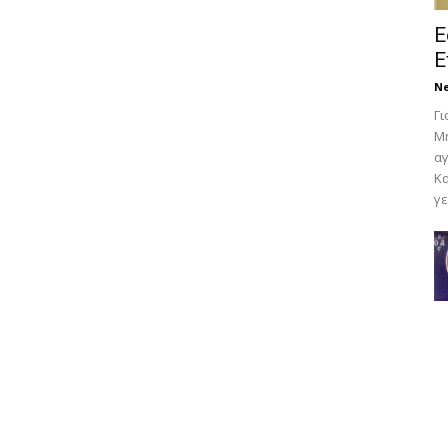
Ε
Ε
N
Γι
Μη
αγ
Κα
γε