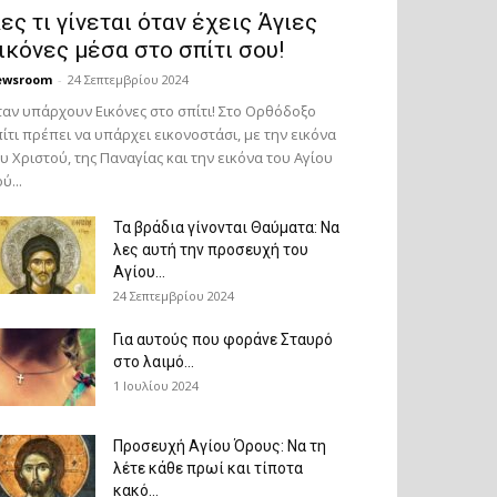
ες τι γίνεται όταν έχεις Άγιες
ικόνες μέσα στο σπίτι σου!
ewsroom
-
24 Σεπτεμβρίου 2024
αν υπάρχουν Εικόνες στο σπίτι! Στο Ορθόδοξο
ίτι πρέπει να υπάρχει εικονοστάσι, με την εικόνα
υ Χριστού, της Παν­αγίας και την εικόνα του Αγίου
ύ...
Τα βράδια γίνονται Θαύματα: Να
λες αυτή την προσευχή του
Αγίου...
24 Σεπτεμβρίου 2024
Για αυτούς που φοράνε Σταυρό
στο λαιμό…
1 Ιουλίου 2024
Προσευχή Αγίου Όρους: Να τη
λέτε κάθε πρωί και τίποτα
κακό...