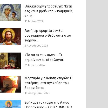
Θαυματουργή προσευχή: Να τη
λες κάθε βράδυ πριν κοιμηθείς
και η...
11 Μαΐου 2024
Αυτή την αμαρτία δεν θα
συγχωρήσει ο Θεός ούτε στον
τωρινό...
2 Αυγούστου 2024
«Τα σα εκ των σων» – Τι
σημαίνουν αυτά τα λόγια;
21 Ιουνίου 2024
Μαρτυρία για Καύση νεκρών: Ο
πατέρας μετά την καύση του
βασανίζεται...
10 Δεκεμβρίου 2025
Βρήκαμε τον τάφο της Αγίας
Παρασκευής – ΣΥΓΚΛΟΝΙΣΤΙΚΟ