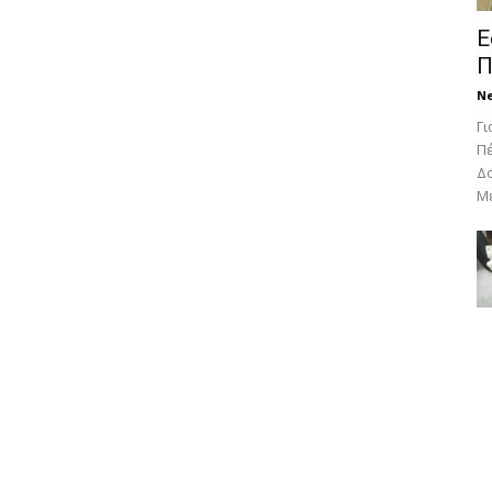
Ε
Π
N
Γι
Πέ
Δο
Με