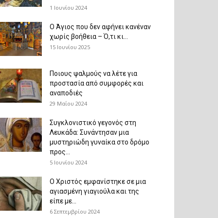
1 Ιουνίου 2024
Ο Άγιος που δεν αφήνει κανέναν
χωρίς βοήθεια – Ό,τι κι...
15 Ιουνίου 2025
Ποιους ψαλμούς να λέτε για
προστασία από συμφορές και
αναποδιές
29 Μαΐου 2024
Συγκλονιστικό γεγονός στη
Λευκάδα: Συνάντησαν μια
μυστηριώδη γυναίκα στο δρόμο
προς...
5 Ιουνίου 2024
Ο Χριστός εμφανίστηκε σε μια
αγιασμένη γιαγιούλα και της
είπε με...
6 Σεπτεμβρίου 2024