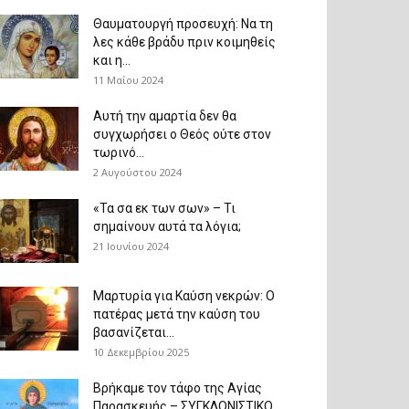
Θαυματουργή προσευχή: Να τη
λες κάθε βράδυ πριν κοιμηθείς
και η...
11 Μαΐου 2024
Αυτή την αμαρτία δεν θα
συγχωρήσει ο Θεός ούτε στον
τωρινό...
2 Αυγούστου 2024
«Τα σα εκ των σων» – Τι
σημαίνουν αυτά τα λόγια;
21 Ιουνίου 2024
Μαρτυρία για Καύση νεκρών: Ο
πατέρας μετά την καύση του
βασανίζεται...
10 Δεκεμβρίου 2025
Βρήκαμε τον τάφο της Αγίας
Παρασκευής – ΣΥΓΚΛΟΝΙΣΤΙΚΟ