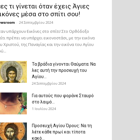
ες τι γίνεται όταν έχεις Άγιες
ικόνες μέσα στο σπίτι σου!
ewsroom
-
24 Σεπτεμβρίου 2024
αν υπάρχουν Εικόνες στο σπίτι! Στο Ορθόδοξο
ίτι πρέπει να υπάρχει εικονοστάσι, με την εικόνα
υ Χριστού, της Παν­αγίας και την εικόνα του Αγίου
ύ...
Τα βράδια γίνονται Θαύματα: Να
λες αυτή την προσευχή του
Αγίου...
24 Σεπτεμβρίου 2024
Για αυτούς που φοράνε Σταυρό
στο λαιμό…
1 Ιουλίου 2024
Προσευχή Αγίου Όρους: Να τη
λέτε κάθε πρωί και τίποτα
κακό...