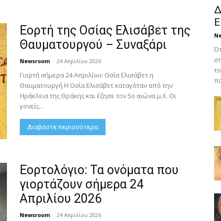
Δ
Ε
Εορτή της Οσίας Ελισάβετ της
N
Θαυματουργού – Συναξάρι
Ότ
σπ
Newsroom
-
24 Απριλίου 2026
το
Γιορτή σήμερα 24 Απριλίου: Οσία Ελισάβετ η
πο
Θαυματουργή Η Οσία Ελισάβετ καταγόταν από την
Ηράκλεια της Θράκης και έζησε τον 5ο αιώνα μ.Χ. Οι
γονείς...
Διαβάστε περισσότερα
Εορτολόγιο: Τα ονόματα που
γιορτάζουν σήμερα 24
Απριλίου 2026
Newsroom
-
24 Απριλίου 2026