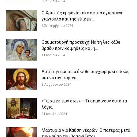
5 Ιουνίου 2024
Ο Χριστός εμφανίστηκε σε μια αγιασμένη
γιαγιούλα και της είπε με...
6 Σεπτεμβρίου 2024
Θαυματουργή προσευχή: Να τη λες κάθε
βράδυ πριν κοιμηθείς και η...
11 Μαΐου 2024
Αυτή την αμαρτία δεν θα συγχωρήσει ο Θεός
ούτε στον τωρινό...
2 Αυγούστου 2024
«Τα σα εκ των σων» – Τι σημαίνουν αυτά τα
λόγια;
21 Ιουνίου 2024
Μαρτυρία για Καύση νεκρών: Ο πατέρας μετά
την καύση του βασανίζεται...