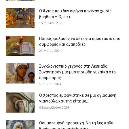
Ο Άγιος που δεν αφήνει κανέναν χωρίς
βοήθεια – Ό,τι κι...
15 Ιουνίου 2025
Ποιους ψαλμούς να λέτε για προστασία από
συμφορές και αναποδιές
29 Μαΐου 2024
Συγκλονιστικό γεγονός στη Λευκάδα:
Συνάντησαν μια μυστηριώδη γυναίκα στο
δρόμο προς...
5 Ιουνίου 2024
Ο Χριστός εμφανίστηκε σε μια αγιασμένη
γιαγιούλα και της είπε με...
6 Σεπτεμβρίου 2024
Θαυματουργή προσευχή: Να τη λες κάθε
βράδυ πριν κοιμηθείς και η...