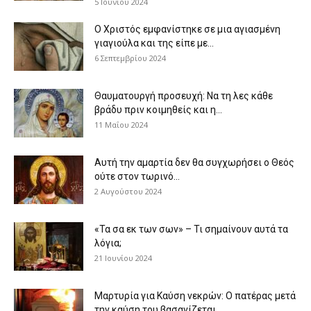
5 Ιουνίου 2024
Ο Χριστός εμφανίστηκε σε μια αγιασμένη
γιαγιούλα και της είπε με...
6 Σεπτεμβρίου 2024
Θαυματουργή προσευχή: Να τη λες κάθε
βράδυ πριν κοιμηθείς και η...
11 Μαΐου 2024
Αυτή την αμαρτία δεν θα συγχωρήσει ο Θεός
ούτε στον τωρινό...
2 Αυγούστου 2024
«Τα σα εκ των σων» – Τι σημαίνουν αυτά τα
λόγια;
21 Ιουνίου 2024
Μαρτυρία για Καύση νεκρών: Ο πατέρας μετά
την καύση του βασανίζεται...