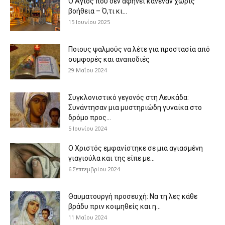
Ο Άγιος που δεν αφήνει κανέναν χωρίς
βοήθεια – Ό,τι κι...
15 Ιουνίου 2025
Ποιους ψαλμούς να λέτε για προστασία από
συμφορές και αναποδιές
29 Μαΐου 2024
Συγκλονιστικό γεγονός στη Λευκάδα:
Συνάντησαν μια μυστηριώδη γυναίκα στο
δρόμο προς...
5 Ιουνίου 2024
Ο Χριστός εμφανίστηκε σε μια αγιασμένη
γιαγιούλα και της είπε με...
6 Σεπτεμβρίου 2024
Θαυματουργή προσευχή: Να τη λες κάθε
βράδυ πριν κοιμηθείς και η...
11 Μαΐου 2024