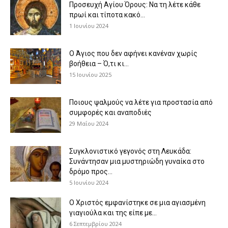
Προσευχή Αγίου Όρους: Να τη λέτε κάθε
πρωί και τίποτα κακό...
1 Ιουνίου 2024
Ο Άγιος που δεν αφήνει κανέναν χωρίς
βοήθεια – Ό,τι κι...
15 Ιουνίου 2025
Ποιους ψαλμούς να λέτε για προστασία από
συμφορές και αναποδιές
29 Μαΐου 2024
Συγκλονιστικό γεγονός στη Λευκάδα:
Συνάντησαν μια μυστηριώδη γυναίκα στο
δρόμο προς...
5 Ιουνίου 2024
Ο Χριστός εμφανίστηκε σε μια αγιασμένη
γιαγιούλα και της είπε με...
6 Σεπτεμβρίου 2024