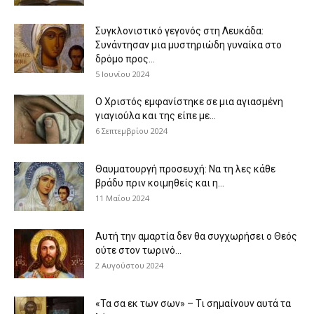
Συγκλονιστικό γεγονός στη Λευκάδα:
Συνάντησαν μια μυστηριώδη γυναίκα στο
δρόμο προς...
5 Ιουνίου 2024
Ο Χριστός εμφανίστηκε σε μια αγιασμένη
γιαγιούλα και της είπε με...
6 Σεπτεμβρίου 2024
Θαυματουργή προσευχή: Να τη λες κάθε
βράδυ πριν κοιμηθείς και η...
11 Μαΐου 2024
Αυτή την αμαρτία δεν θα συγχωρήσει ο Θεός
ούτε στον τωρινό...
2 Αυγούστου 2024
«Τα σα εκ των σων» – Τι σημαίνουν αυτά τα