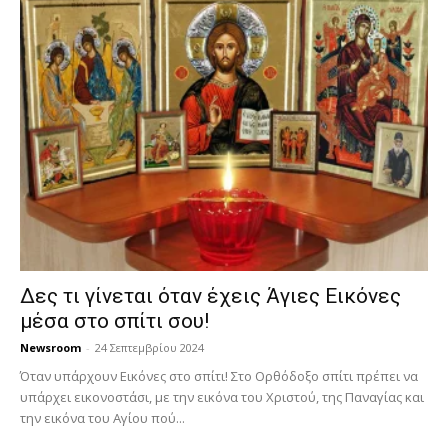
Δες τι γίνεται όταν έχεις Άγιες Εικόνες
μέσα στο σπίτι σου!
Newsroom
-
24 Σεπτεμβρίου 2024
Όταν υπάρχουν Εικόνες στο σπίτι! Στο Ορθόδοξο σπίτι πρέπει να
υπάρχει εικονοστάσι, με την εικόνα του Χριστού, της Παν­αγίας και
την εικόνα του Αγίου πού...