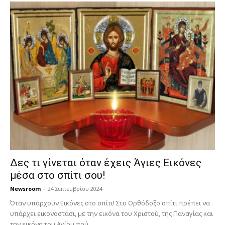
Δες τι γίνεται όταν έχεις Άγιες Εικόνες
μέσα στο σπίτι σου!
Newsroom
-
24 Σεπτεμβρίου 2024
Όταν υπάρχουν Εικόνες στο σπίτι! Στο Ορθόδοξο σπίτι πρέπει να
υπάρχει εικονοστάσι, με την εικόνα του Χριστού, της Παν­αγίας και
την εικόνα του Αγίου πού...