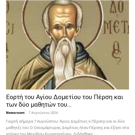
Εορτή του Αγίου Δομετίου του Πέρση και
των δύο μαθητών του...
Newsroom
-
7 Αυγούστου 2026
Γιορτή σήμερα 7 Αυγούστου: Άγιος Δομέτιος ο Πέρσης και οι δύο
μαθητές του Ο Oσιομάρτυρας Δομέτιος ήταν Πέρσης και έζησε στα
χρόνια του Μεγάλου Κωνσταντίνου. Διδάχθηκε...