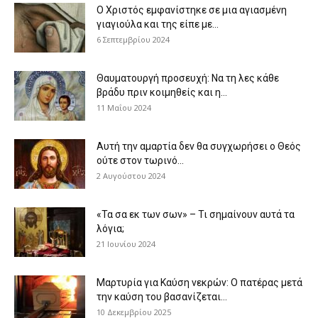
Ο Χριστός εμφανίστηκε σε μια αγιασμένη
γιαγιούλα και της είπε με...
6 Σεπτεμβρίου 2024
Θαυματουργή προσευχή: Να τη λες κάθε
βράδυ πριν κοιμηθείς και η...
11 Μαΐου 2024
Αυτή την αμαρτία δεν θα συγχωρήσει ο Θεός
ούτε στον τωρινό...
2 Αυγούστου 2024
«Τα σα εκ των σων» – Τι σημαίνουν αυτά τα
λόγια;
21 Ιουνίου 2024
Μαρτυρία για Καύση νεκρών: Ο πατέρας μετά
την καύση του βασανίζεται...
10 Δεκεμβρίου 2025