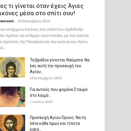
ες τι γίνεται όταν έχεις Άγιες
ικόνες μέσα στο σπίτι σου!
ewsroom
-
24 Σεπτεμβρίου 2024
αν υπάρχουν Εικόνες στο σπίτι! Στο Ορθόδοξο
ίτι πρέπει να υπάρχει εικονοστάσι, με την εικόνα
υ Χριστού, της Παν­αγίας και την εικόνα του Αγίου
ύ...
Τα βράδια γίνονται Θαύματα: Να
λες αυτή την προσευχή του
Αγίου...
24 Σεπτεμβρίου 2024
Για αυτούς που φοράνε Σταυρό
στο λαιμό…
1 Ιουλίου 2024
Προσευχή Αγίου Όρους: Να τη
λέτε κάθε πρωί και τίποτα
κακό...