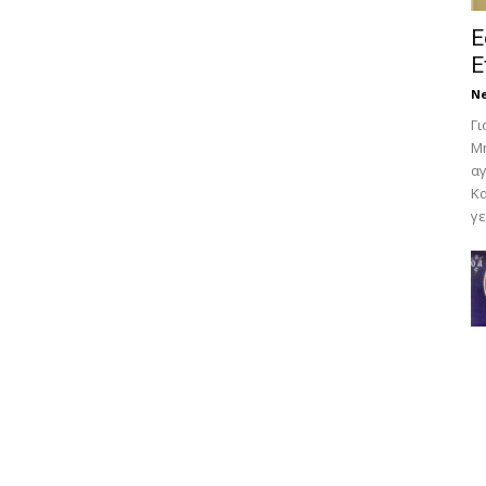
Ε
Ε
N
Γι
Μη
αγ
Κα
γε