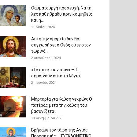
Θαυματουργή προσευχή: Να τη
λες κάθε βράδυ πριν κοιμηθείς
και η...
11 Μαΐου 2024
Αυτή την αμαρτία δεν θα
συγχωρήσει ο Θεός ούτε στον
τωρινό...
2 Αυγούστου 2024
«Τα σα εκ των σων» – Τι
σημαίνουν αυτά τα λόγια;
21 Ιουνίου 2024
Μαρτυρία για Καύση νεκρών: Ο
πατέρας μετά την καύση του
βασανίζεται...
10 Δεκεμβρίου 2025
Βρήκαμε τον τάφο της Αγίας
Παρασκευής – ΣΥΓΚΛΟΝΙΣΤΙΚΟ