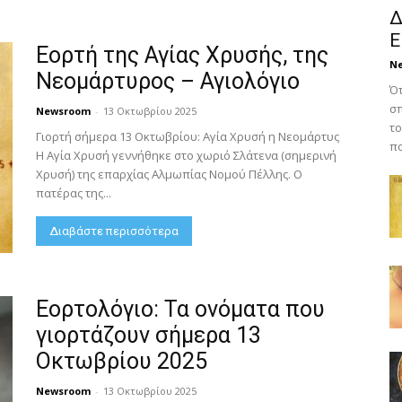
Δ
Ε
Εορτή της Αγίας Χρυσής, της
N
Νεομάρτυρος – Αγιολόγιο
Ότ
σπ
Newsroom
-
13 Οκτωβρίου 2025
το
Γιορτή σήμερα 13 Οκτωβρίου: Αγία Χρυσή η Νεομάρτυς
πο
Η Αγία Χρυσή γεννήθηκε στο χωριό Σλάτενα (σημερινή
Χρυσή) της επαρχίας Αλμωπίας Νομού Πέλλης. Ο
πατέρας της...
Διαβάστε περισσότερα
Εορτολόγιο: Τα ονόματα που
γιορτάζουν σήμερα 13
Οκτωβρίου 2025
Newsroom
-
13 Οκτωβρίου 2025