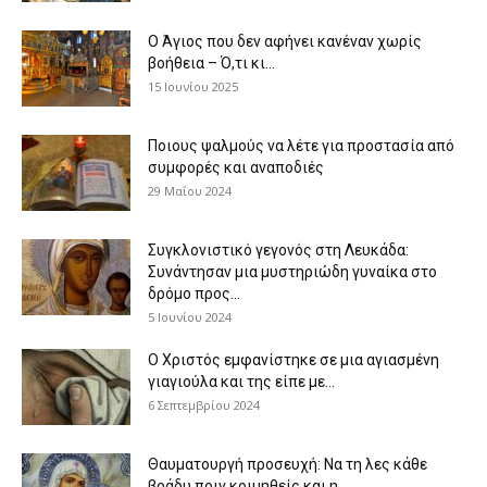
Ο Άγιος που δεν αφήνει κανέναν χωρίς
βοήθεια – Ό,τι κι...
15 Ιουνίου 2025
Ποιους ψαλμούς να λέτε για προστασία από
συμφορές και αναποδιές
29 Μαΐου 2024
Συγκλονιστικό γεγονός στη Λευκάδα:
Συνάντησαν μια μυστηριώδη γυναίκα στο
δρόμο προς...
5 Ιουνίου 2024
Ο Χριστός εμφανίστηκε σε μια αγιασμένη
γιαγιούλα και της είπε με...
6 Σεπτεμβρίου 2024
Θαυματουργή προσευχή: Να τη λες κάθε
βράδυ πριν κοιμηθείς και η...