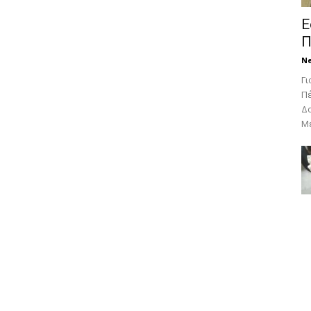
Ε
Π
N
Γι
Πέ
Δο
Με