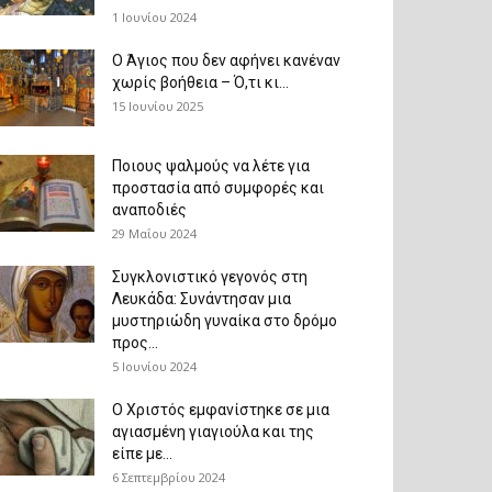
1 Ιουνίου 2024
Ο Άγιος που δεν αφήνει κανέναν
χωρίς βοήθεια – Ό,τι κι...
15 Ιουνίου 2025
Ποιους ψαλμούς να λέτε για
προστασία από συμφορές και
αναποδιές
29 Μαΐου 2024
Συγκλονιστικό γεγονός στη
Λευκάδα: Συνάντησαν μια
μυστηριώδη γυναίκα στο δρόμο
προς...
5 Ιουνίου 2024
Ο Χριστός εμφανίστηκε σε μια
αγιασμένη γιαγιούλα και της
είπε με...
6 Σεπτεμβρίου 2024