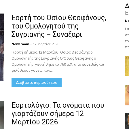
Δ
Ε
Εορτή του Οσίου Θεοφάνους,
N
του Ομολογητού της
Ότ
Συγριανής – Συναξάρι
σπ
το
Newsroom
-
12 Μαρτίου 2026
πο
Γιορτή σήμερα 12 Μαρτίου: Όσιος Θεοφάνης ο
Ομολογητής της Συγριανής Ο Όσιος Θεοφάνης ο
Ομολογητής, γεννήθηκε το 760 μ.Χ. από ευσεβείς και
φιλόθεους γονείς, τον...
Διαβάστε περισσότερα
Εορτολόγιο: Τα ονόματα που
γιορτάζουν σήμερα 12
Μαρτίου 2026