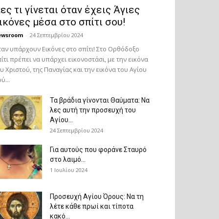
ες τι γίνεται όταν έχεις Άγιες
ικόνες μέσα στο σπίτι σου!
ewsroom
-
24 Σεπτεμβρίου 2024
αν υπάρχουν Εικόνες στο σπίτι! Στο Ορθόδοξο
ίτι πρέπει να υπάρχει εικονοστάσι, με την εικόνα
υ Χριστού, της Παν­αγίας και την εικόνα του Αγίου
ύ...
Τα βράδια γίνονται Θαύματα: Να
λες αυτή την προσευχή του
Αγίου...
24 Σεπτεμβρίου 2024
Για αυτούς που φοράνε Σταυρό
στο λαιμό…
1 Ιουλίου 2024
Προσευχή Αγίου Όρους: Να τη
λέτε κάθε πρωί και τίποτα
κακό...