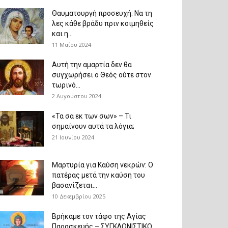
Θαυματουργή προσευχή: Να τη
λες κάθε βράδυ πριν κοιμηθείς
και η...
11 Μαΐου 2024
Αυτή την αμαρτία δεν θα
συγχωρήσει ο Θεός ούτε στον
τωρινό...
2 Αυγούστου 2024
«Τα σα εκ των σων» – Τι
σημαίνουν αυτά τα λόγια;
21 Ιουνίου 2024
Μαρτυρία για Καύση νεκρών: Ο
πατέρας μετά την καύση του
βασανίζεται...
10 Δεκεμβρίου 2025
Βρήκαμε τον τάφο της Αγίας
Παρασκευής – ΣΥΓΚΛΟΝΙΣΤΙΚΟ