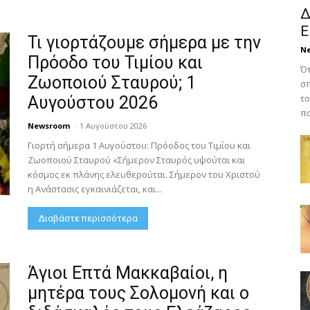
Δ
Ε
Τι γιορτάζουμε σήμερα με την
N
Πρόοδο του Τιμίου και
Ότ
Ζωοποιού Σταυρού; 1
σπ
το
Αυγούστου 2026
πο
Newsroom
-
1 Αυγούστου 2026
Γιορτή σήμερα 1 Αυγούστου: Πρόοδος του Τιμίου και
Ζωοποιού Σταυρού «Σήμερον Σταυρός υψούται και
κόσμος εκ πλάνης ελευθερούται. Σήμερον του Χριστού
η Ανάστασις εγκαινιάζεται, και...
Διαβάστε περισσότερα
Άγιοι Επτά Μακκαβαίοι, η
μητέρα τους Σολομονή και ο