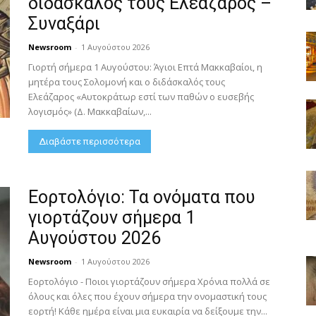
διδάσκαλός τους Ελεάζαρος –
Συναξάρι
Newsroom
-
1 Αυγούστου 2026
Γιορτή σήμερα 1 Αυγούστου: Άγιοι Επτά Μακκαβαίοι, η
μητέρα τους Σολομονή και ο διδάσκαλός τους
Ελεάζαρος «Αυτοκράτωρ εστί των παθών ο ευσεβής
λογισμός» (Δ. Μακκαβαίων,...
Διαβάστε περισσότερα
Εορτολόγιο: Τα ονόματα που
γιορτάζουν σήμερα 1
Αυγούστου 2026
Newsroom
-
1 Αυγούστου 2026
Εορτολόγιο - Ποιοι γιορτάζουν σήμερα Χρόνια πολλά σε
όλους και όλες που έχουν σήμερα την ονομαστική τους
εορτή! Κάθε ημέρα είναι μια ευκαιρία να δείξουμε την...