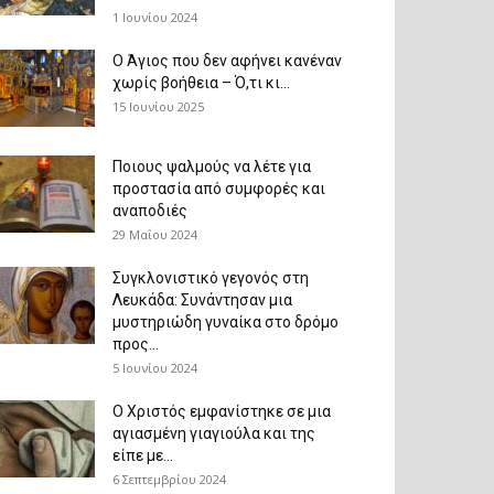
1 Ιουνίου 2024
Ο Άγιος που δεν αφήνει κανέναν
χωρίς βοήθεια – Ό,τι κι...
15 Ιουνίου 2025
Ποιους ψαλμούς να λέτε για
προστασία από συμφορές και
αναποδιές
29 Μαΐου 2024
Συγκλονιστικό γεγονός στη
Λευκάδα: Συνάντησαν μια
μυστηριώδη γυναίκα στο δρόμο
προς...
5 Ιουνίου 2024
Ο Χριστός εμφανίστηκε σε μια
αγιασμένη γιαγιούλα και της
είπε με...
6 Σεπτεμβρίου 2024