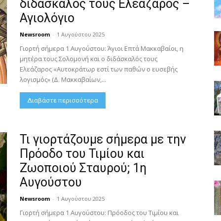
διδάσκαλός τους Ελεάζαρος –
Αγιολόγιο
Newsroom
-
1 Αυγούστου 2025
Γιορτή σήμερα 1 Αυγούστου: Άγιοι Επτά Μακκαβαίοι, η
μητέρα τους Σολομονή και ο διδάσκαλός τους
Ελεάζαρος «Αυτοκράτωρ εστί των παθών ο ευσεβής
λογισμός» (Δ. Μακκαβαίων,...
Διαβάστε περισσότερα
Τι γιορτάζουμε σήμερα με την
Πρόοδο του Τιμίου και
Ζωοποιού Σταυρού; 1η
Αυγούστου
Newsroom
-
1 Αυγούστου 2025
Γιορτή σήμερα 1 Αυγούστου: Πρόοδος του Τιμίου και