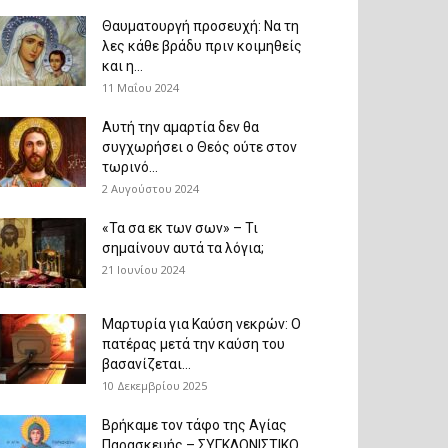
Θαυματουργή προσευχή: Να τη
λες κάθε βράδυ πριν κοιμηθείς
και η...
11 Μαΐου 2024
Αυτή την αμαρτία δεν θα
συγχωρήσει ο Θεός ούτε στον
τωρινό...
2 Αυγούστου 2024
«Τα σα εκ των σων» – Τι
σημαίνουν αυτά τα λόγια;
21 Ιουνίου 2024
Μαρτυρία για Καύση νεκρών: Ο
πατέρας μετά την καύση του
βασανίζεται...
10 Δεκεμβρίου 2025
Βρήκαμε τον τάφο της Αγίας
Παρασκευής – ΣΥΓΚΛΟΝΙΣΤΙΚΟ