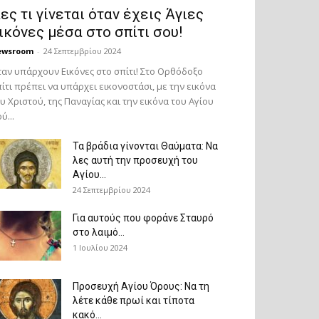
ες τι γίνεται όταν έχεις Άγιες
ικόνες μέσα στο σπίτι σου!
ewsroom
-
24 Σεπτεμβρίου 2024
αν υπάρχουν Εικόνες στο σπίτι! Στο Ορθόδοξο
ίτι πρέπει να υπάρχει εικονοστάσι, με την εικόνα
υ Χριστού, της Παν­αγίας και την εικόνα του Αγίου
ύ...
Τα βράδια γίνονται Θαύματα: Να
λες αυτή την προσευχή του
Αγίου...
24 Σεπτεμβρίου 2024
Για αυτούς που φοράνε Σταυρό
στο λαιμό…
1 Ιουλίου 2024
Προσευχή Αγίου Όρους: Να τη
λέτε κάθε πρωί και τίποτα
κακό...