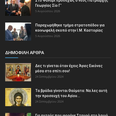
Στο Φανάρι προσεχώς ο νέος Πατριάρχης
Γεωργίας Σίο Γ’
5 Αυγούστου 2026
Παραχωρήθηκε τμήμα στρατοπέδου για
κοινωφελή σκοπό στην Ι.Μ. Καστορίας
5 Αυγούστου 2026
ΔΗΜΟΦΙΛΗ ΑΡΘΡΑ
Δες τι γίνεται όταν έχεις Άγιες Εικόνες
μέσα στο σπίτι σου!
24 Σεπτεμβρίου 2024
Τα βράδια γίνονται Θαύματα: Να λες αυτή
την προσευχή του Αγίου...
24 Σεπτεμβρίου 2024
Για αυτούς που φοράνε Σταυρό στο λαιμό…