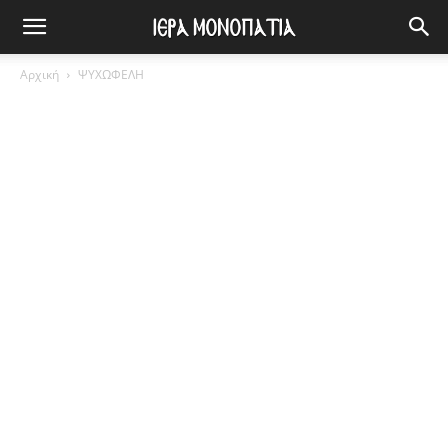
Αρχική
ΨΥΧΩΦΕΛΗ