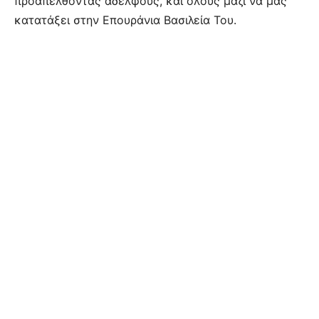
προαπελθόντας αδελφούς, και όλους μαζί να μας
κατατάξει στην Επουράνια Βασιλεία Του.