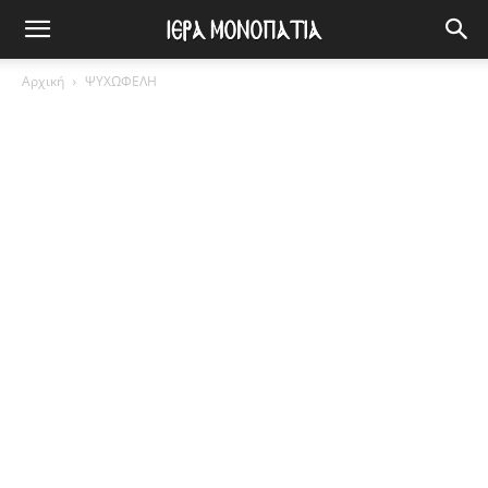
Αρχική
ΨΥΧΩΦΕΛΗ