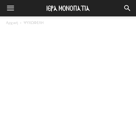
Αρχική
ΨΥΧΩΦΕΛΗ