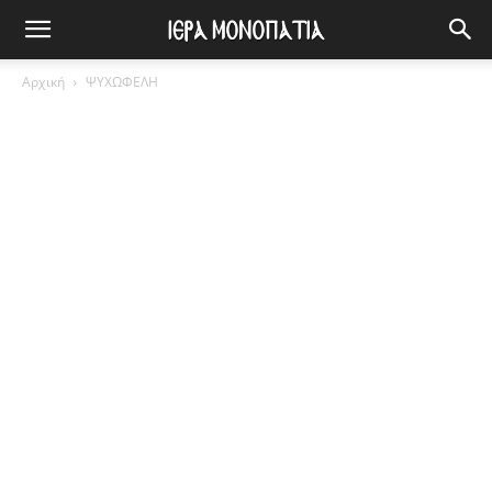
Αρχική
ΨΥΧΩΦΕΛΗ