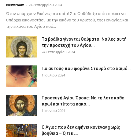
Newsroom
-
24 Σεπτεμβρίου 2024
Όταν υπάρχουν Εικόνες στο σπίτι! Στο Ορθόδοξο σπίτι πρέπει να
υπάρχει εικονοστάσι, με την εικόνα του Χριστού, της Παν­αγίας και
την εικόνα του Αγίου πού...
Τα βράδια γίνονται Θαύματα: Να λες αυτή
την προσευχή του Αγίου...
24 Σεπτεμβρίου 2024
Για αυτούς που φοράνε Σταυρό στο λαιμό…
1 Ιουλίου 2024
Προσευχή Αγίου Όρους: Να τη λέτε κάθε
πρωί και τίποτα κακό...
1 Ιουνίου 2024
Ο Άγιος που δεν αφήνει κανέναν χωρίς
βοήθεια – Ό,τι κι...