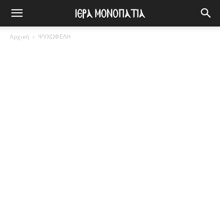
Αρχική
ΨΥΧΩΦΕΛΗ