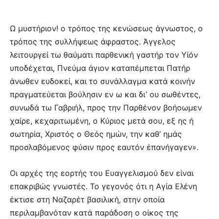
Ω μυστήριον! ο τρόπος της κενώσεως άγνωστος, ο
τρόπος της συλλήψεως άφραστος. Άγγελος
λειτουργεί τω θαύματι παρθενική γαστήρ τον Υίόν
υποδέχεται, Πνεύμα άγιον καταπέμπεται Πατήρ
άνωθεν ευδοκεί, και το συνάλλαγμα κατά κοινήν
πραγματεύεται βούλησιν εν ω και δι’ ου σωθέντες,
συνωδά τω Γαβριήλ, προς την Παρθένον βοήοωμεν
χαίρε, κεχαριτωμένη, ο Κύριος μετά σου, εξ ης ή
σωτηρία, Χριστός ο Θεός ημών, την καθ’ ημάς
προσλαβόμενος φύσιν προς εαυτόν έπανήγαγεν».
Οι αρχές της εορτής του Ευαγγελισμού δεν είναι
επακριβώς γνωστές. Το γεγονός ότι η Αγία Ελένη
έκτισε στη Ναζαρέτ βασιλική, στην οποία
περιλαμβανόταν κατά παράδοση ο οίκος της