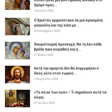
Συνάντησαν μια μυστηριώδη γυναίκα στο
δρόμο προς...
5 Ιουνίου 2024
Ο Χριστός εμφανίστηκε σε μια αγιασμένη
γιαγιούλα και της είπε με...
6 Σεπτεμβρίου 2024
Θαυματουργή προσευχή: Να τη λες κάθε
βράδυ πριν κοιμηθείς και η...
11 Μαΐου 2024
Αυτή την αμαρτία δεν θα συγχωρήσει ο
Θεός ούτε στον τωρινό...
2 Αυγούστου 2024
«Τα σα εκ των σων» – Τι σημαίνουν αυτά τα
λόγια;
21 Ιουνίου 2024