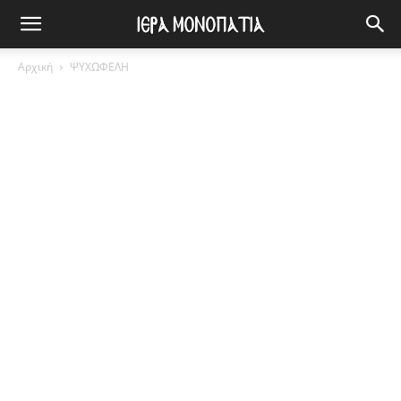
Αρχική
ΨΥΧΩΦΕΛΗ