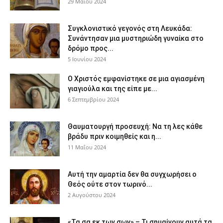
29 Μαΐου 2024
Συγκλονιστικό γεγονός στη Λευκάδα:
Συνάντησαν μια μυστηριώδη γυναίκα στο
δρόμο προς...
5 Ιουνίου 2024
Ο Χριστός εμφανίστηκε σε μια αγιασμένη
γιαγιούλα και της είπε με...
6 Σεπτεμβρίου 2024
Θαυματουργή προσευχή: Να τη λες κάθε
βράδυ πριν κοιμηθείς και η...
11 Μαΐου 2024
Αυτή την αμαρτία δεν θα συγχωρήσει ο
Θεός ούτε στον τωρινό...
2 Αυγούστου 2024
«Τα σα εκ των σων» – Τι σημαίνουν αυτά τα