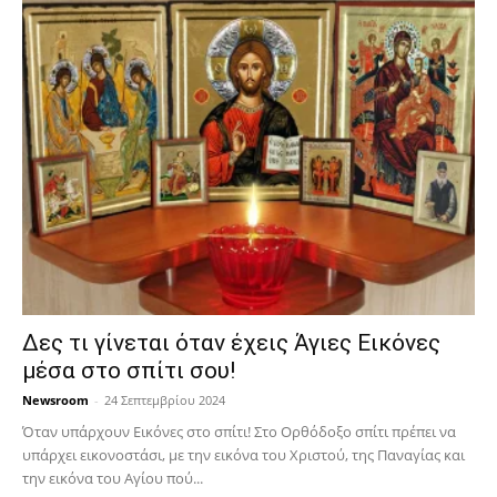
Δες τι γίνεται όταν έχεις Άγιες Εικόνες
μέσα στο σπίτι σου!
Newsroom
-
24 Σεπτεμβρίου 2024
Όταν υπάρχουν Εικόνες στο σπίτι! Στο Ορθόδοξο σπίτι πρέπει να
υπάρχει εικονοστάσι, με την εικόνα του Χριστού, της Παν­αγίας και
την εικόνα του Αγίου πού...