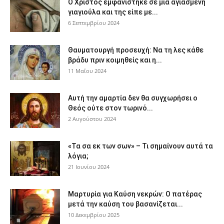
Ο Χριστός εμφανίστηκε σε μια αγιασμένη
γιαγιούλα και της είπε με...
6 Σεπτεμβρίου 2024
Θαυματουργή προσευχή: Να τη λες κάθε
βράδυ πριν κοιμηθείς και η...
11 Μαΐου 2024
Αυτή την αμαρτία δεν θα συγχωρήσει ο
Θεός ούτε στον τωρινό...
2 Αυγούστου 2024
«Τα σα εκ των σων» – Τι σημαίνουν αυτά τα
λόγια;
21 Ιουνίου 2024
Μαρτυρία για Καύση νεκρών: Ο πατέρας
μετά την καύση του βασανίζεται...
10 Δεκεμβρίου 2025