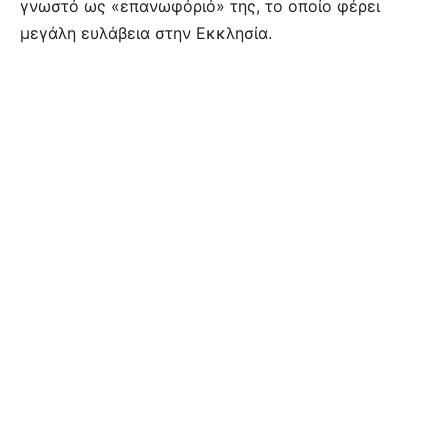
γνωστό ως «επανωφόριό» της, το οποίο φέρει
μεγάλη ευλάβεια στην Εκκλησία.