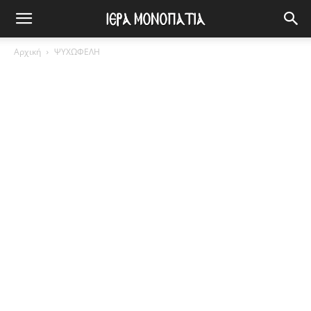
Αρχική
ΨΥΧΩΦΕΛΗ