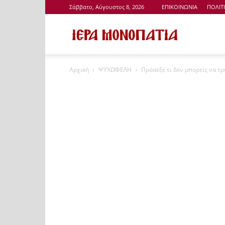
Σάββατο, Αύγουστος 8, 2026
ΕΠΙΚΟΙΝΩΝΙΑ
ΠΟΛΙΤ
Ιερά
Αρχική
ΨΥΧΩΦΕΛΗ
Πρόσεξε τι δεν μπορείς να τ
Μονοπάτια