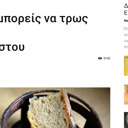
Δ
Ε
μπορείς να τρως
N
Ότ
σπ
το
στου
πο
9195