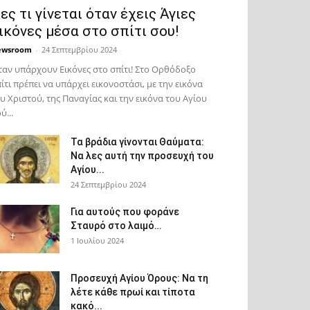
ες τι γίνεται όταν έχεις Άγιες
ικόνες μέσα στο σπίτι σου!
ewsroom
-
24 Σεπτεμβρίου 2024
αν υπάρχουν Εικόνες στο σπίτι! Στο Ορθόδοξο
ίτι πρέπει να υπάρχει εικονοστάσι, με την εικόνα
υ Χριστού, της Παν­αγίας και την εικόνα του Αγίου
ύ...
Τα βράδια γίνονται Θαύματα:
Να λες αυτή την προσευχή του
Αγίου...
24 Σεπτεμβρίου 2024
Για αυτούς που φοράνε
Σταυρό στο λαιμό…
1 Ιουλίου 2024
Προσευχή Αγίου Όρους: Να τη
λέτε κάθε πρωί και τίποτα
κακό...