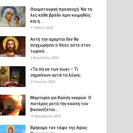
Θαυματουργή προσευχή: Να τη
λες κάθε βράδυ πριν κοιμηθείς
και η...
11 Μαΐου 2024
Αυτή την αμαρτία δεν θα
συγχωρήσει ο Θεός ούτε στον
τωρινό...
2 Αυγούστου 2024
«Τα σα εκ των σων» – Τι
σημαίνουν αυτά τα λόγια;
21 Ιουνίου 2024
Μαρτυρία για Καύση νεκρών: Ο
πατέρας μετά την καύση του
βασανίζεται...
10 Δεκεμβρίου 2025
Βρήκαμε τον τάφο της Αγίας