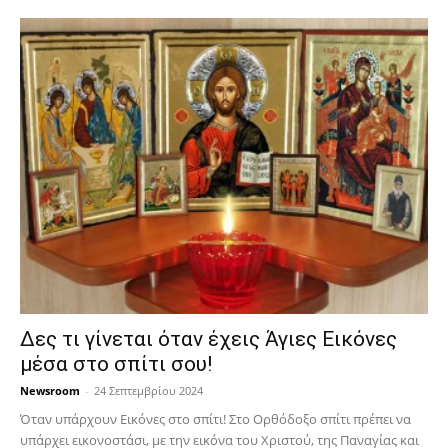
Δες τι γίνεται όταν έχεις Άγιες Εικόνες
μέσα στο σπίτι σου!
Newsroom
-
24 Σεπτεμβρίου 2024
Όταν υπάρχουν Εικόνες στο σπίτι! Στο Ορθόδοξο σπίτι πρέπει να
υπάρχει εικονοστάσι, με την εικόνα του Χριστού, της Παν­αγίας και