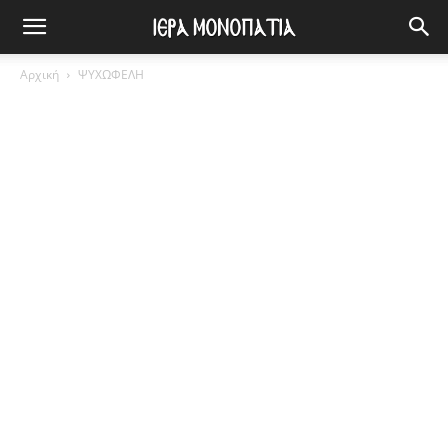
Αρχική
ΨΥΧΩΦΕΛΗ