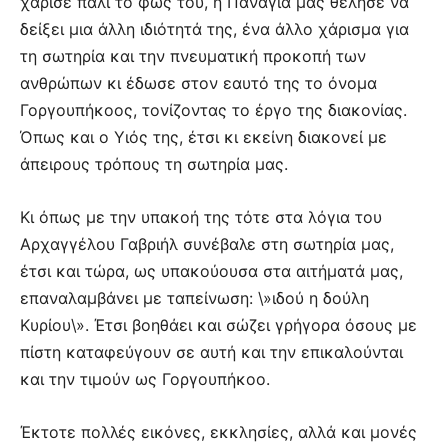
χάρισε πάλι το φως του, η Παναγία μας θέλησε να
δείξει μια άλλη ιδιότητά της, ένα άλλο χάρισμα για
τη σωτηρία και την πνευματική προκοπή των
ανθρώπων κι έδωσε στον εαυτό της το όνομα
Γοργουπήκοος, τονίζοντας το έργο της διακονίας.
Όπως και ο Υιός της, έτσι κι εκείνη διακονεί με
άπειρους τρόπους τη σωτηρία μας.
Κι όπως με την υπακοή της τότε στα λόγια του
Αρχαγγέλου Γαβριήλ συνέβαλε στη σωτηρία μας,
έτσι και τώρα, ως υπακούουσα στα αιτήματά μας,
επαναλαμβάνει με ταπείνωση: \»ιδού η δούλη
Κυρίου\». Έτσι βοηθάει και σώζει γρήγορα όσους με
πίστη καταφεύγουν σε αυτή και την επικαλούνται
και την τιμούν ως Γοργουπήκοο.
Έκτοτε πολλές εικόνες, εκκλησίες, αλλά και μονές