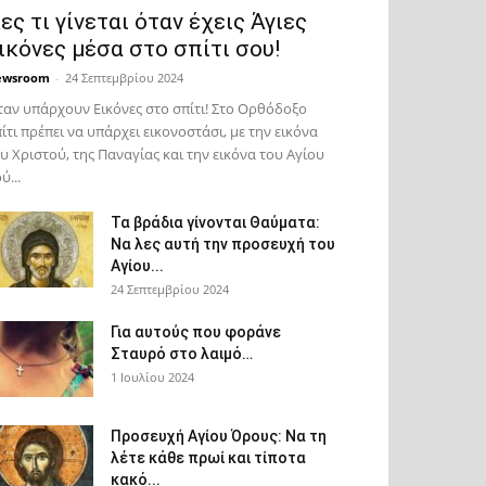
ες τι γίνεται όταν έχεις Άγιες
ικόνες μέσα στο σπίτι σου!
ewsroom
-
24 Σεπτεμβρίου 2024
αν υπάρχουν Εικόνες στο σπίτι! Στο Ορθόδοξο
ίτι πρέπει να υπάρχει εικονοστάσι, με την εικόνα
υ Χριστού, της Παν­αγίας και την εικόνα του Αγίου
ύ...
Τα βράδια γίνονται Θαύματα:
Να λες αυτή την προσευχή του
Αγίου...
24 Σεπτεμβρίου 2024
Για αυτούς που φοράνε
Σταυρό στο λαιμό…
1 Ιουλίου 2024
Προσευχή Αγίου Όρους: Να τη
λέτε κάθε πρωί και τίποτα
κακό...