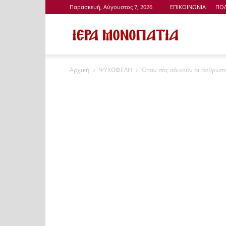
Παρασκευή, Αύγουστος 7, 2026
ΕΠΙΚΟΙΝΩΝΙΑ
ΠΟΛ
Ιερά
Αρχική
ΨΥΧΩΦΕΛΗ
Όταν σας αδικούν οι άνθρωπο
Μονοπάτια