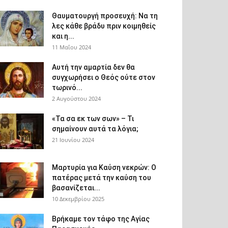
Θαυματουργή προσευχή: Να τη
λες κάθε βράδυ πριν κοιμηθείς
και η...
11 Μαΐου 2024
Αυτή την αμαρτία δεν θα
συγχωρήσει ο Θεός ούτε στον
τωρινό...
2 Αυγούστου 2024
«Τα σα εκ των σων» – Τι
σημαίνουν αυτά τα λόγια;
21 Ιουνίου 2024
Μαρτυρία για Καύση νεκρών: Ο
πατέρας μετά την καύση του
βασανίζεται...
10 Δεκεμβρίου 2025
Βρήκαμε τον τάφο της Αγίας