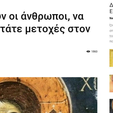
Δ
Ε
ν οι άνθρωποι, να
N
κτάτε μετοχές στον
Ότ
σπ
το
πο
1860