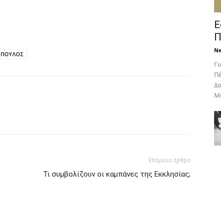
Ε
Π
N
ΟΠΟΥΛΟΣ
Γι
Πέ
Δο
Με
Επόμενο άρθρο
Τι συμβολίζουν οι καμπάνες της Εκκλησίας;