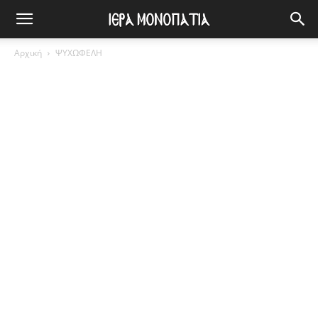
Αρχική
ΨΥΧΩΦΕΛΗ