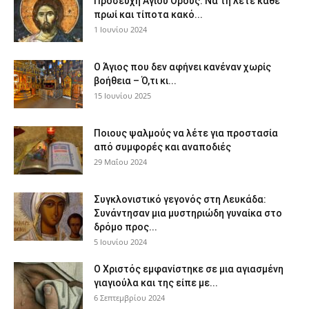
Προσευχή Αγίου Όρους: Να τη λέτε κάθε
πρωί και τίποτα κακό...
1 Ιουνίου 2024
Ο Άγιος που δεν αφήνει κανέναν χωρίς
βοήθεια – Ό,τι κι...
15 Ιουνίου 2025
Ποιους ψαλμούς να λέτε για προστασία
από συμφορές και αναποδιές
29 Μαΐου 2024
Συγκλονιστικό γεγονός στη Λευκάδα:
Συνάντησαν μια μυστηριώδη γυναίκα στο
δρόμο προς...
5 Ιουνίου 2024
Ο Χριστός εμφανίστηκε σε μια αγιασμένη
γιαγιούλα και της είπε με...
6 Σεπτεμβρίου 2024