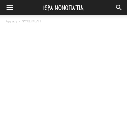
Αρχική
ΨΥΧΩΦΕΛΗ