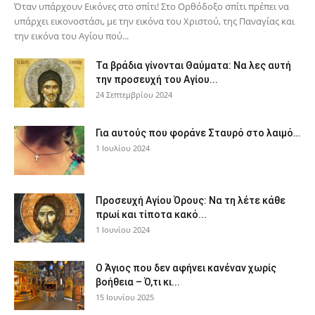
Όταν υπάρχουν Εικόνες στο σπίτι! Στο Ορθόδοξο σπίτι πρέπει να
υπάρχει εικονοστάσι, με την εικόνα του Χριστού, της Παν­αγίας και
την εικόνα του Αγίου πού...
Τα βράδια γίνονται Θαύματα: Να λες αυτή
την προσευχή του Αγίου...
24 Σεπτεμβρίου 2024
Για αυτούς που φοράνε Σταυρό στο λαιμό…
1 Ιουλίου 2024
Προσευχή Αγίου Όρους: Να τη λέτε κάθε
πρωί και τίποτα κακό...
1 Ιουνίου 2024
Ο Άγιος που δεν αφήνει κανέναν χωρίς
βοήθεια – Ό,τι κι...
15 Ιουνίου 2025