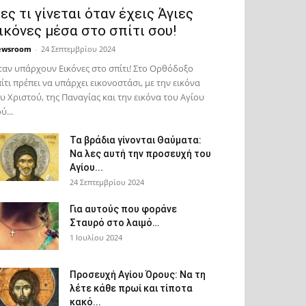
ες τι γίνεται όταν έχεις Άγιες
ικόνες μέσα στο σπίτι σου!
ewsroom
-
24 Σεπτεμβρίου 2024
αν υπάρχουν Εικόνες στο σπίτι! Στο Ορθόδοξο
ίτι πρέπει να υπάρχει εικονοστάσι, με την εικόνα
υ Χριστού, της Παν­αγίας και την εικόνα του Αγίου
ύ...
Τα βράδια γίνονται Θαύματα:
Να λες αυτή την προσευχή του
Αγίου...
24 Σεπτεμβρίου 2024
Για αυτούς που φοράνε
Σταυρό στο λαιμό…
1 Ιουλίου 2024
Προσευχή Αγίου Όρους: Να τη
λέτε κάθε πρωί και τίποτα
κακό...