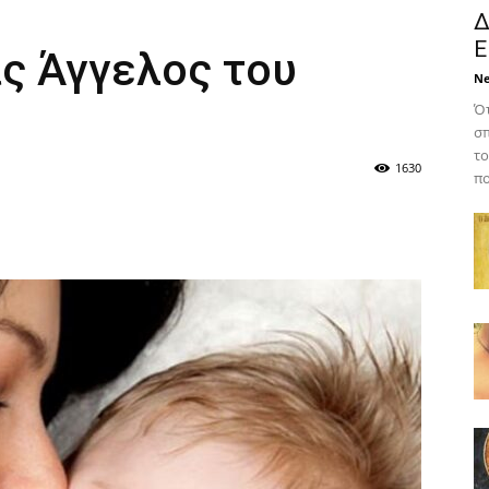
Δ
Ε
ς Άγγελος του
N
Ότ
σπ
το
1630
πο