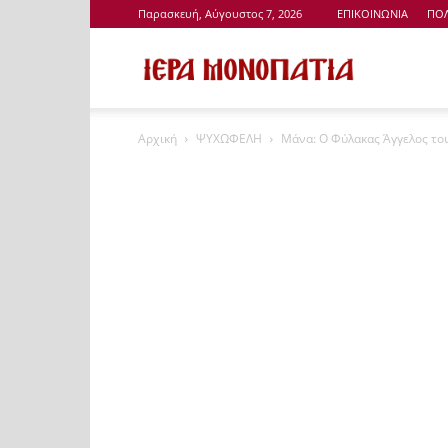
Παρασκευή, Αύγουστος 7, 2026
ΕΠΙΚΟΙΝΩΝΙΑ
ΠΟΛ
Ιερά
Αρχική
ΨΥΧΩΦΕΛΗ
Μάνα: Ο Φύλακας Άγγελος το
Μονοπάτια