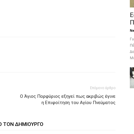
Ε
Π
N
Γι
Πέ
Δο
Με
Επόμενο άρθρο
Ο Άγιος Πορφύριος εξηγεί πως ακριβώς έγινε
η Επιφοίτηση του Αγίου Πνεύματος
Ο ΤΟΝ ΔΗΜΙΟΥΡΓΟ