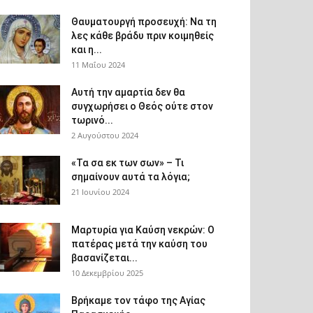
Θαυματουργή προσευχή: Να τη
λες κάθε βράδυ πριν κοιμηθείς
και η...
11 Μαΐου 2024
Αυτή την αμαρτία δεν θα
συγχωρήσει ο Θεός ούτε στον
τωρινό...
2 Αυγούστου 2024
«Τα σα εκ των σων» – Τι
σημαίνουν αυτά τα λόγια;
21 Ιουνίου 2024
Μαρτυρία για Καύση νεκρών: Ο
πατέρας μετά την καύση του
βασανίζεται...
10 Δεκεμβρίου 2025
Βρήκαμε τον τάφο της Αγίας