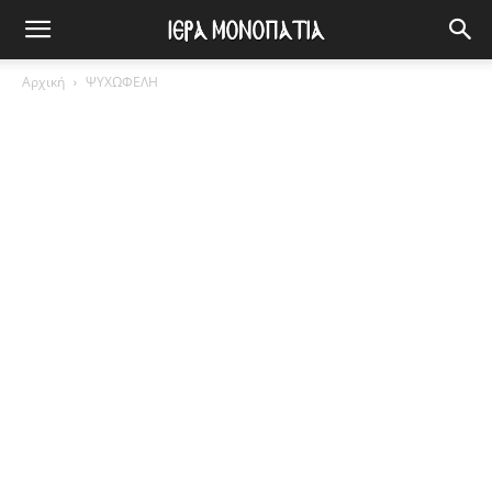
Αρχική
ΨΥΧΩΦΕΛΗ