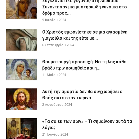
Συγκλονιστικό γεγονός στη Λευκάδα:
Συνάντησαν μια μυστηριώδη γυναίκα στο
δρόμο προς...
5 Ιουνίου 2024
Ο Χριστός εμφανίστηκε σε μια αγιασμένη
γιαγιούλα και της είπε με...
6 Σεπτεμβρίου 2024
Θαυματουργή προσευχή: Να τη λες κάθε
βράδυ πριν κοιμηθείς και η...
11 Μαΐου 2024
Αυτή την αμαρτία δεν θα συγχωρήσει ο
Θεός ούτε στον τωρινό...
2 Αυγούστου 2024
«Τα σα εκ των σων» – Τι σημαίνουν αυτά τα
λόγια;
21 Ιουνίου 2024