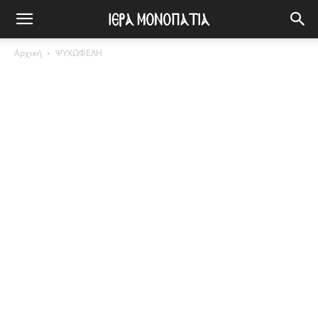
Αρχική
ΨΥΧΩΦΕΛΗ