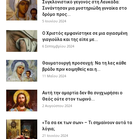
Συγκλονιστικό γεγονός στη Λευκάδα:
Συνάντησαν μια μυστηριώδη γυναίκα στο
δρόμο προς...
5 Ιουνίου 2024
Ο Χριστός εμφανίστηκε σε μια αγιασμένη
γιαγιούλα και της είπε με...
6 Σεπτεμβρίου 2024
Θαυματουργή προσευχή: Να τη λες κάθε
βράδυ πριν κοιμηθείς και η...
11 Μαΐου 2024
Αυτή την αμαρτία δεν θα συγχωρήσει ο
Θεός ούτε στον τωρινό...
2 Αυγούστου 2024
«Τα σα εκ των σων» – Τι σημαίνουν αυτά τα
λόγια;
21 Ιουνίου 2024