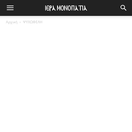
Αρχική
ΨΥΧΩΦΕΛΗ