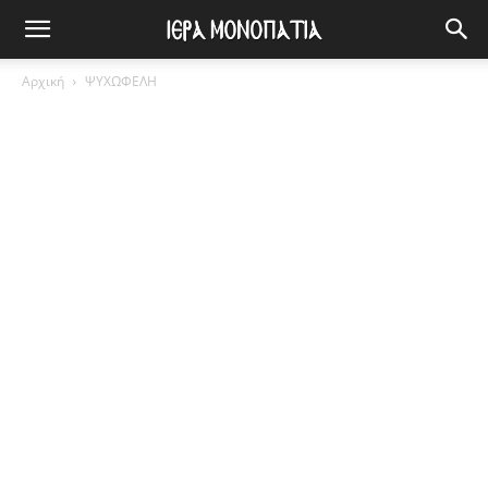
Αρχική
ΨΥΧΩΦΕΛΗ