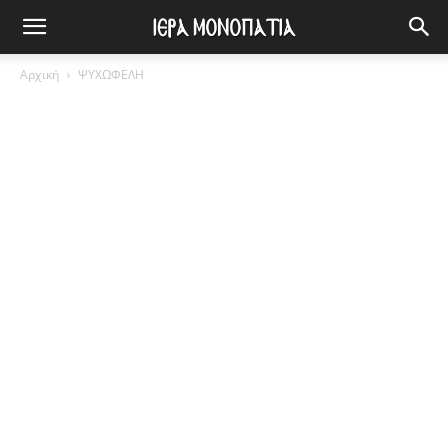
Αρχική
ΨΥΧΩΦΕΛΗ