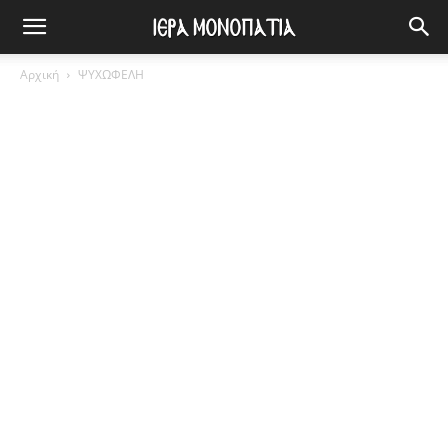
Αρχική
ΨΥΧΩΦΕΛΗ