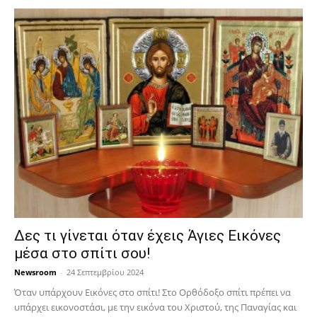
Δες τι γίνεται όταν έχεις Άγιες Εικόνες
μέσα στο σπίτι σου!
Newsroom
-
24 Σεπτεμβρίου 2024
Όταν υπάρχουν Εικόνες στο σπίτι! Στο Ορθόδοξο σπίτι πρέπει να
υπάρχει εικονοστάσι, με την εικόνα του Χριστού, της Παν­αγίας και