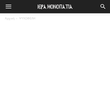
Αρχική
ΨΥΧΩΦΕΛΗ