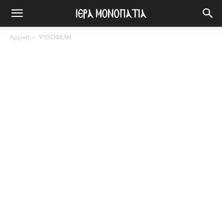
Αρχική
ΨΥΧΩΦΕΛΗ