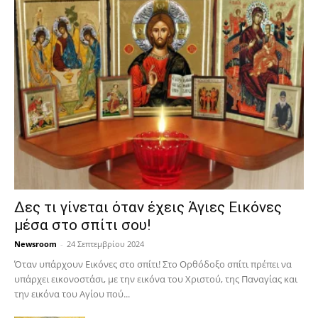
Δες τι γίνεται όταν έχεις Άγιες Εικόνες
μέσα στο σπίτι σου!
Newsroom
-
24 Σεπτεμβρίου 2024
Όταν υπάρχουν Εικόνες στο σπίτι! Στο Ορθόδοξο σπίτι πρέπει να
υπάρχει εικονοστάσι, με την εικόνα του Χριστού, της Παν­αγίας και
την εικόνα του Αγίου πού...