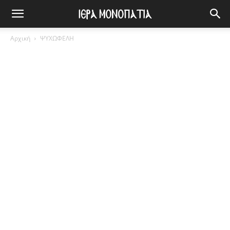
Αρχική
ΨΥΧΩΦΕΛΗ