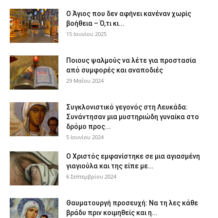
Ο Άγιος που δεν αφήνει κανέναν χωρίς
βοήθεια – Ό,τι κι...
15 Ιουνίου 2025
Ποιους ψαλμούς να λέτε για προστασία
από συμφορές και αναποδιές
29 Μαΐου 2024
Συγκλονιστικό γεγονός στη Λευκάδα:
Συνάντησαν μια μυστηριώδη γυναίκα στο
δρόμο προς...
5 Ιουνίου 2024
Ο Χριστός εμφανίστηκε σε μια αγιασμένη
γιαγιούλα και της είπε με...
6 Σεπτεμβρίου 2024
Θαυματουργή προσευχή: Να τη λες κάθε
βράδυ πριν κοιμηθείς και η...