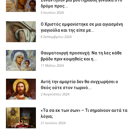
Συνάντησαν μια μυστηριώδη γυναίκα στο
δρόμο προς...
5 Ιουνίου 2024
Ο Χριστός εμφανίστηκε σε μια αγιασμένη
γιαγιούλα και της είπε με...
6 Σεπτεμβρίου 2024
Θαυματουργή προσευχή: Να τη λες κάθε
βράδυ πριν κοιμηθείς και η...
11 Μαΐου 2024
Αυτή την αμαρτία δεν θα συγχωρήσει ο
Θεός ούτε στον τωρινό...
2 Αυγούστου 2024
«Τα σα εκ των σων» – Τι σημαίνουν αυτά τα
λόγια;
21 Ιουνίου 2024