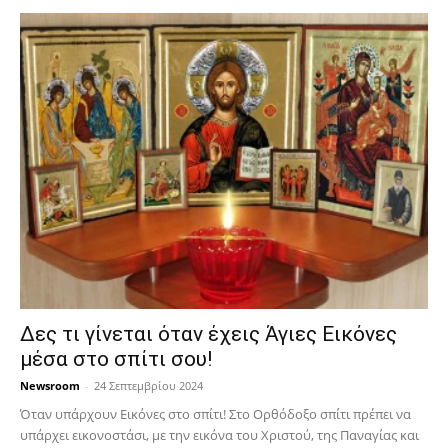
Δες τι γίνεται όταν έχεις Άγιες Εικόνες
μέσα στο σπίτι σου!
Newsroom
-
24 Σεπτεμβρίου 2024
Όταν υπάρχουν Εικόνες στο σπίτι! Στο Ορθόδοξο σπίτι πρέπει να
υπάρχει εικονοστάσι, με την εικόνα του Χριστού, της Παν­αγίας και