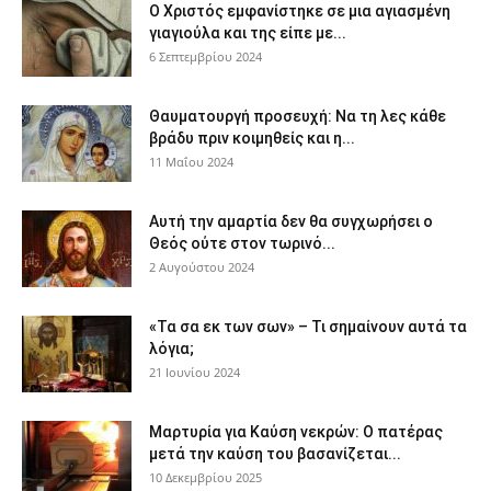
Ο Χριστός εμφανίστηκε σε μια αγιασμένη
γιαγιούλα και της είπε με...
6 Σεπτεμβρίου 2024
Θαυματουργή προσευχή: Να τη λες κάθε
βράδυ πριν κοιμηθείς και η...
11 Μαΐου 2024
Αυτή την αμαρτία δεν θα συγχωρήσει ο
Θεός ούτε στον τωρινό...
2 Αυγούστου 2024
«Τα σα εκ των σων» – Τι σημαίνουν αυτά τα
λόγια;
21 Ιουνίου 2024
Μαρτυρία για Καύση νεκρών: Ο πατέρας
μετά την καύση του βασανίζεται...
10 Δεκεμβρίου 2025