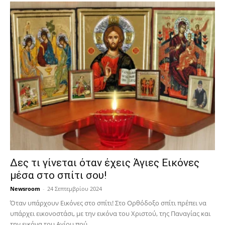
Δες τι γίνεται όταν έχεις Άγιες Εικόνες
μέσα στο σπίτι σου!
Newsroom
-
24 Σεπτεμβρίου 2024
Όταν υπάρχουν Εικόνες στο σπίτι! Στο Ορθόδοξο σπίτι πρέπει να
υπάρχει εικονοστάσι, με την εικόνα του Χριστού, της Παν­αγίας και
την εικόνα του Αγίου πού...