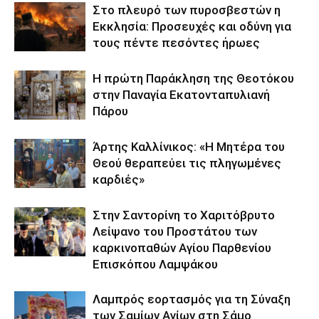
Στο πλευρό των πυροσβεστών η
Εκκλησία: Προσευχές και οδύνη για
τους πέντε πεσόντες ήρωες
Η πρώτη Παράκληση της Θεοτόκου
στην Παναγία Εκατονταπυλιανή
Πάρου
Άρτης Καλλίνικος: «Η Μητέρα του
Θεού θεραπεύει τις πληγωμένες
καρδιές»
Στην Σαντορίνη το Χαριτόβρυτο
Λείψανο του Προστάτου των
καρκινοπαθών Αγίου Παρθενίου
Επισκόπου Λαμψάκου
Λαμπρός εορτασμός για τη Σύναξη
των Σαμίων Αγίων στη Σάμο