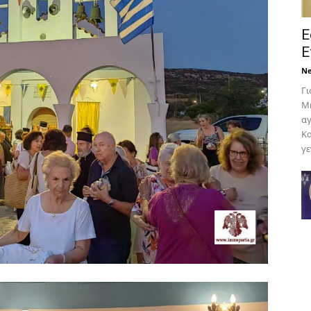
Ε
Ε
N
Γι
Μη
αγ
Κα
γε