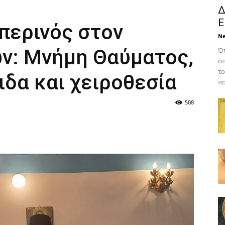
Δ
Ε
περινός στον
N
ν: Μνήμη Θαύματος,
Ότ
σπ
το
ιδα και χειροθεσία
πο
508