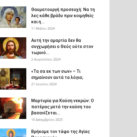
Θαυματουργή προσευχή: Να τη
λες κάθε βράδυ πριν κοιμηθείς
και η...
11 Μαΐου 2024
Αυτή την αμαρτία δεν θα
συγχωρήσει ο Θεός ούτε στον
τωρινό...
2 Αυγούστου 2024
«Τα σα εκ των σων» – Τι
σημαίνουν αυτά τα λόγια;
21 Ιουνίου 2024
Μαρτυρία για Καύση νεκρών: Ο
πατέρας μετά την καύση του
βασανίζεται...
10 Δεκεμβρίου 2025
Βρήκαμε τον τάφο της Αγίας