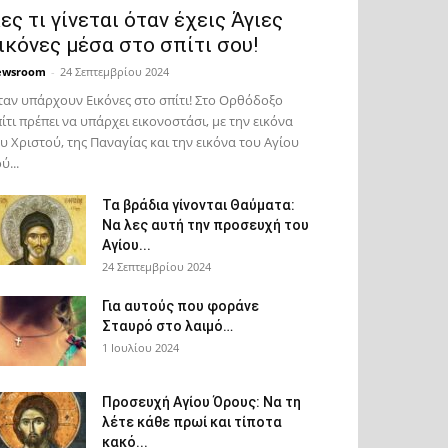
ες τι γίνεται όταν έχεις Άγιες
ικόνες μέσα στο σπίτι σου!
ewsroom
-
24 Σεπτεμβρίου 2024
αν υπάρχουν Εικόνες στο σπίτι! Στο Ορθόδοξο
ίτι πρέπει να υπάρχει εικονοστάσι, με την εικόνα
υ Χριστού, της Παν­αγίας και την εικόνα του Αγίου
ύ...
Τα βράδια γίνονται Θαύματα:
Να λες αυτή την προσευχή του
Αγίου...
24 Σεπτεμβρίου 2024
Για αυτούς που φοράνε
Σταυρό στο λαιμό…
1 Ιουλίου 2024
Προσευχή Αγίου Όρους: Να τη
λέτε κάθε πρωί και τίποτα
κακό...