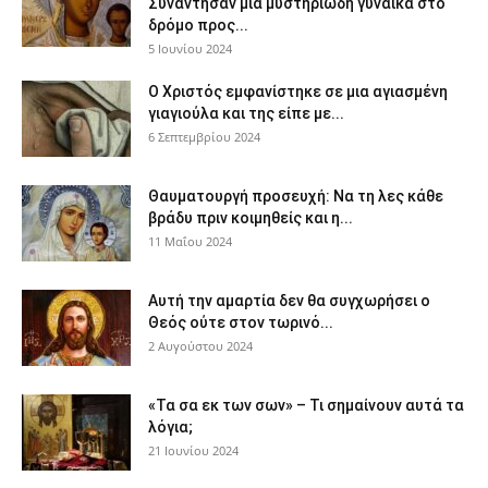
Συνάντησαν μια μυστηριώδη γυναίκα στο
δρόμο προς...
5 Ιουνίου 2024
Ο Χριστός εμφανίστηκε σε μια αγιασμένη
γιαγιούλα και της είπε με...
6 Σεπτεμβρίου 2024
Θαυματουργή προσευχή: Να τη λες κάθε
βράδυ πριν κοιμηθείς και η...
11 Μαΐου 2024
Αυτή την αμαρτία δεν θα συγχωρήσει ο
Θεός ούτε στον τωρινό...
2 Αυγούστου 2024
«Τα σα εκ των σων» – Τι σημαίνουν αυτά τα
λόγια;
21 Ιουνίου 2024