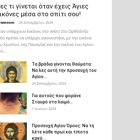
ες τι γίνεται όταν έχεις Άγιες
ικόνες μέσα στο σπίτι σου!
ewsroom
-
24 Σεπτεμβρίου 2024
αν υπάρχουν Εικόνες στο σπίτι! Στο Ορθόδοξο
ίτι πρέπει να υπάρχει εικονοστάσι, με την εικόνα
υ Χριστού, της Παν­αγίας και την εικόνα του Αγίου
ύ...
Τα βράδια γίνονται Θαύματα:
Να λες αυτή την προσευχή του
Αγίου...
24 Σεπτεμβρίου 2024
Για αυτούς που φοράνε
Σταυρό στο λαιμό…
1 Ιουλίου 2024
Προσευχή Αγίου Όρους: Να τη
λέτε κάθε πρωί και τίποτα
κακό...