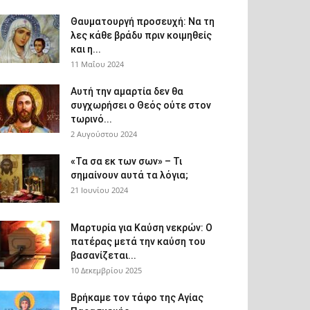
Θαυματουργή προσευχή: Να τη
λες κάθε βράδυ πριν κοιμηθείς
και η...
11 Μαΐου 2024
Αυτή την αμαρτία δεν θα
συγχωρήσει ο Θεός ούτε στον
τωρινό...
2 Αυγούστου 2024
«Τα σα εκ των σων» – Τι
σημαίνουν αυτά τα λόγια;
21 Ιουνίου 2024
Μαρτυρία για Καύση νεκρών: Ο
πατέρας μετά την καύση του
βασανίζεται...
10 Δεκεμβρίου 2025
Βρήκαμε τον τάφο της Αγίας