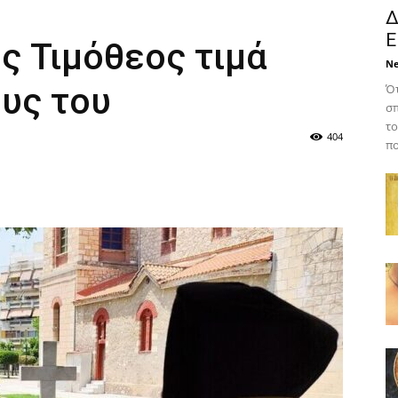
Δ
Ε
ς Τιμόθεος τιμά
N
υς του
Ότ
σπ
το
404
πο