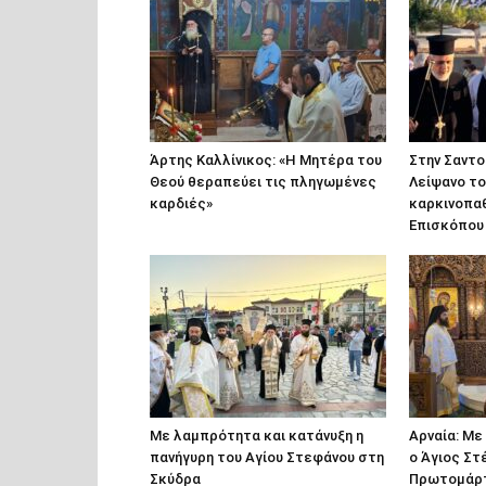
Άρτης Καλλίνικος: «Η Μητέρα του
Στην Σαντο
Θεού θεραπεύει τις πληγωμένες
Λείψανο τ
καρδιές»
καρκινοπα
Επισκόπου
Με λαμπρότητα και κατάνυξη η
Αρναία: Με
πανήγυρη του Αγίου Στεφάνου στη
ο Άγιος Στ
Σκύδρα
Πρωτομάρ