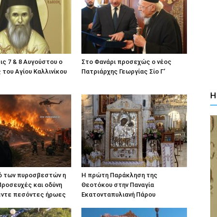
ις 7 & 8 Αυγούστου ο
Στο Φανάρι προσεχώς ο νέος
του Αγίου Καλλινίκου
Πατριάρχης Γεωργίας Σίο Γ’
Η
ό των πυροσβεστών η
Η πρώτη Παράκληση της
Προσευχές και οδύνη
Θεοτόκου στην Παναγία
πέντε πεσόντες ήρωες
Εκατονταπυλιανή Πάρου