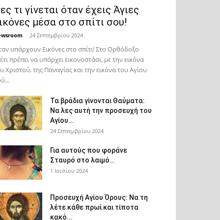
ες τι γίνεται όταν έχεις Άγιες
ικόνες μέσα στο σπίτι σου!
ewsroom
-
24 Σεπτεμβρίου 2024
αν υπάρχουν Εικόνες στο σπίτι! Στο Ορθόδοξο
ίτι πρέπει να υπάρχει εικονοστάσι, με την εικόνα
υ Χριστού, της Παν­αγίας και την εικόνα του Αγίου
ύ...
Τα βράδια γίνονται Θαύματα:
Να λες αυτή την προσευχή του
Αγίου...
24 Σεπτεμβρίου 2024
Για αυτούς που φοράνε
Σταυρό στο λαιμό…
1 Ιουλίου 2024
Προσευχή Αγίου Όρους: Να τη
λέτε κάθε πρωί και τίποτα
κακό...