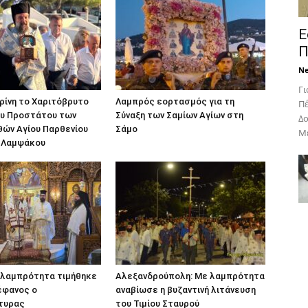
Ε
Π
N
Γι
ρίνη το Χαριτόβρυτο
Λαμπρός εορτασμός για τη
Πέ
ου Προστάτου των
Σύναξη των Σαμίων Αγίων στη
Δο
θών Αγίου Παρθενίου
Σάμο
Με
 Λαμψάκου
 λαμπρότητα τιμήθηκε
Αλεξανδρούπολη: Με λαμπρότητα
έφανος ο
αναβίωσε η βυζαντινή λιτάνευση
τυρας
του Τιμίου Σταυρού