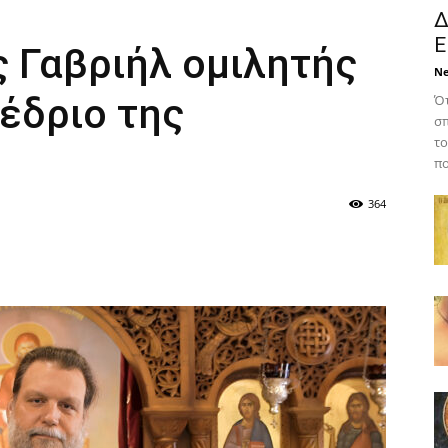
Δ
Ε
 Γαβριήλ ομιλητής
N
έδριο της
Ότ
σπ
το
πο
364