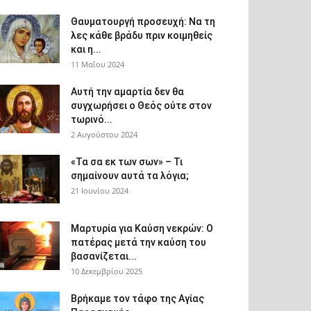
Θαυματουργή προσευχή: Να τη
λες κάθε βράδυ πριν κοιμηθείς
και η...
11 Μαΐου 2024
Αυτή την αμαρτία δεν θα
συγχωρήσει ο Θεός ούτε στον
τωρινό...
2 Αυγούστου 2024
«Τα σα εκ των σων» – Τι
σημαίνουν αυτά τα λόγια;
21 Ιουνίου 2024
Μαρτυρία για Καύση νεκρών: Ο
πατέρας μετά την καύση του
βασανίζεται...
10 Δεκεμβρίου 2025
Βρήκαμε τον τάφο της Αγίας