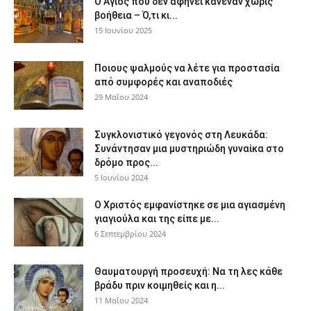
Ο Άγιος που δεν αφήνει κανέναν χωρίς
βοήθεια – Ό,τι κι...
15 Ιουνίου 2025
Ποιους ψαλμούς να λέτε για προστασία
από συμφορές και αναποδιές
29 Μαΐου 2024
Συγκλονιστικό γεγονός στη Λευκάδα:
Συνάντησαν μια μυστηριώδη γυναίκα στο
δρόμο προς...
5 Ιουνίου 2024
Ο Χριστός εμφανίστηκε σε μια αγιασμένη
γιαγιούλα και της είπε με...
6 Σεπτεμβρίου 2024
Θαυματουργή προσευχή: Να τη λες κάθε
βράδυ πριν κοιμηθείς και η...
11 Μαΐου 2024