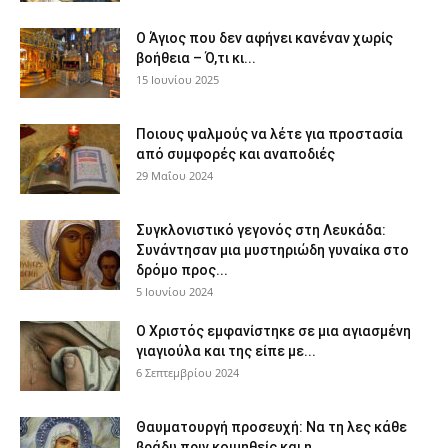
Ο Άγιος που δεν αφήνει κανέναν χωρίς
βοήθεια – Ό,τι κι...
15 Ιουνίου 2025
Ποιους ψαλμούς να λέτε για προστασία
από συμφορές και αναποδιές
29 Μαΐου 2024
Συγκλονιστικό γεγονός στη Λευκάδα:
Συνάντησαν μια μυστηριώδη γυναίκα στο
δρόμο προς...
5 Ιουνίου 2024
Ο Χριστός εμφανίστηκε σε μια αγιασμένη
γιαγιούλα και της είπε με...
6 Σεπτεμβρίου 2024
Θαυματουργή προσευχή: Να τη λες κάθε
βράδυ πριν κοιμηθείς και η...