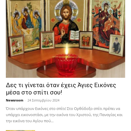
Δες τι γίνεται όταν έχεις Άγιες Εικόνες
μέσα στο σπίτι σου!
Newsroom
-
24 Σεπτεμβρίου 2024
Όταν υπάρχουν Εικόνες στο σπίτι! Στο Ορθόδοξο σπίτι πρέπει να
υπάρχει εικονοστάσι, με την εικόνα του Χριστού, της Παν­αγίας και
την εικόνα του Αγίου πού...