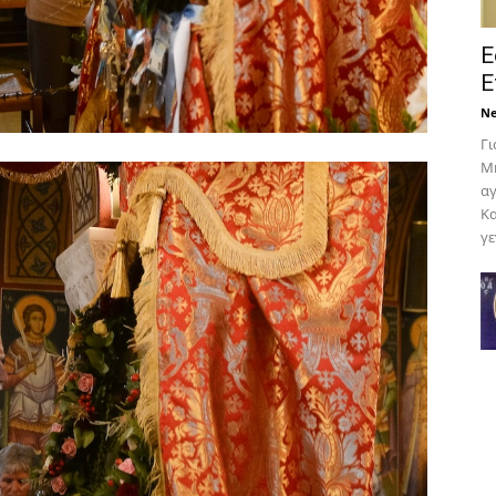
Ε
Ε
N
Γι
Μη
αγ
Κα
γε