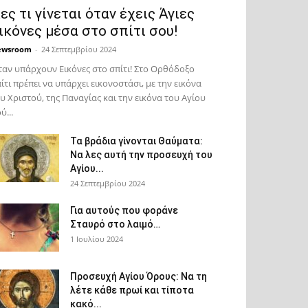
ες τι γίνεται όταν έχεις Άγιες
ικόνες μέσα στο σπίτι σου!
ewsroom
-
24 Σεπτεμβρίου 2024
αν υπάρχουν Εικόνες στο σπίτι! Στο Ορθόδοξο
ίτι πρέπει να υπάρχει εικονοστάσι, με την εικόνα
υ Χριστού, της Παν­αγίας και την εικόνα του Αγίου
ύ...
Τα βράδια γίνονται Θαύματα:
Να λες αυτή την προσευχή του
Αγίου...
24 Σεπτεμβρίου 2024
Για αυτούς που φοράνε
Σταυρό στο λαιμό…
1 Ιουλίου 2024
Προσευχή Αγίου Όρους: Να τη
λέτε κάθε πρωί και τίποτα
κακό...