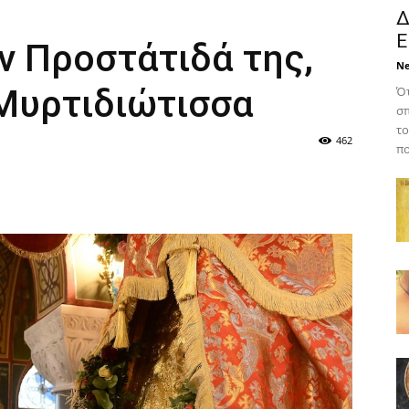
Δ
Ε
ν Προστάτιδά της,
N
 Μυρτιδιώτισσα
Ότ
σπ
το
462
πο