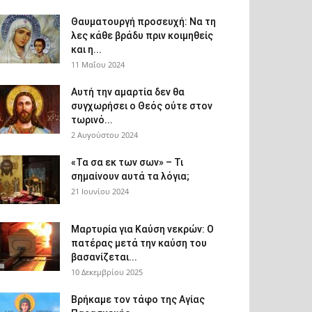
Θαυματουργή προσευχή: Να τη
λες κάθε βράδυ πριν κοιμηθείς
και η...
11 Μαΐου 2024
Αυτή την αμαρτία δεν θα
συγχωρήσει ο Θεός ούτε στον
τωρινό...
2 Αυγούστου 2024
«Τα σα εκ των σων» – Τι
σημαίνουν αυτά τα λόγια;
21 Ιουνίου 2024
Μαρτυρία για Καύση νεκρών: Ο
πατέρας μετά την καύση του
βασανίζεται...
10 Δεκεμβρίου 2025
Βρήκαμε τον τάφο της Αγίας